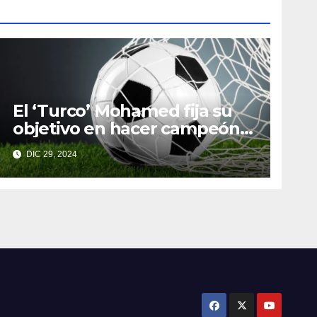
El ‘Turco’ Mohamed fija su
objetivo en hacer campeón a
Toluca
DIC 29, 2024