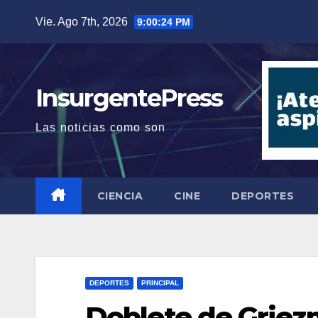
Saltar
Vie. Ago 7th, 2026
9:00:25 PM
al
contenido
InsurgentePress
Las noticias como son
CIENCIA
CINE
DEPORTES
DEPORTES
PRINCIPAL
Doblete de Griez