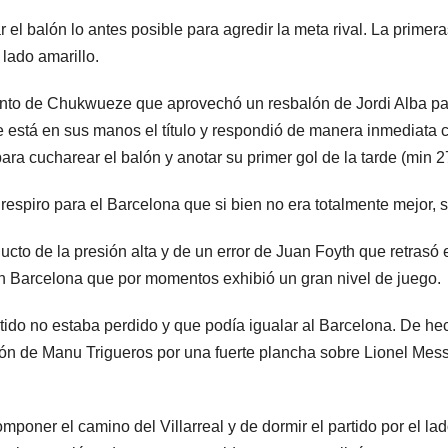
el balón lo antes posible para agredir la meta rival. La prime
 lado amarillo.
to de Chukwueze que aprovechó un resbalón de Jordi Alba para 
e está en sus manos el título y respondió de manera inmediata 
a cucharear el balón y anotar su primer gol de la tarde (min 2
 respiro para el Barcelona que si bien no era totalmente mejor, 
cto de la presión alta y de un error de Juan Foyth que retrasó el
un Barcelona que por momentos exhibió un gran nivel de juego.
rtido no estaba perdido y que podía igualar al Barcelona. De h
ión de Manu Trigueros por una fuerte plancha sobre Lionel Mess
oner el camino del Villarreal y de dormir el partido por el lado