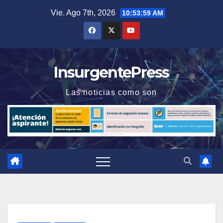
Saltar
Vie. Ago 7th, 2026
10:54:00 AM
al
contenido
InsurgentePress
Las noticias como son