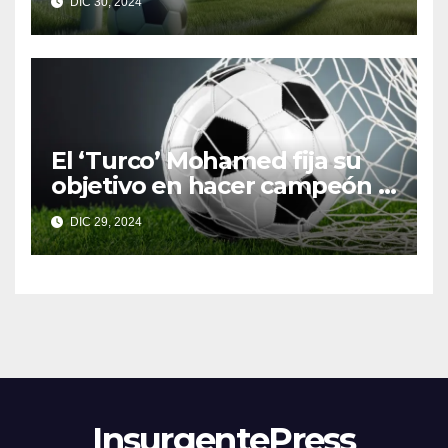
DIC 30, 2024
Fútbol
El ‘Turco’ Mohamed fija su
objetivo en hacer campeón a
Toluca
DIC 29, 2024
InsurgentePress