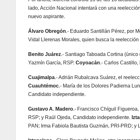
lado, Acción Nacional intentará con una reelecció
nuevo aspirante.
Álvaro Obregón
.- Eduardo Santillán Pérez, por
Vidal Llerenas Morales, quien busca la reelecci
Benito Juárez
.- Santiago Taboada Cortina (únic
Yazmín García, RSP.
Coyoacán
.- Carlos Castill
Cuajimalpa
.- Adrián Rubalcava Suárez, el reele
Cuauhtémoc
.- María de los Dolores Padierna L
Candidato independiente.
Gustavo A. Madero
.- Francisco Chíguil Figuero
RSP; y Raúl Ojeda, Candidato independiente.
Izt
PAN; Irma Fabiola Bautista Guzmán, PRI-PRD; y 