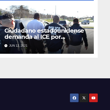
Ciudadano estadounidense
demanda al ICE por
detenerlo
JUN 12, 2021