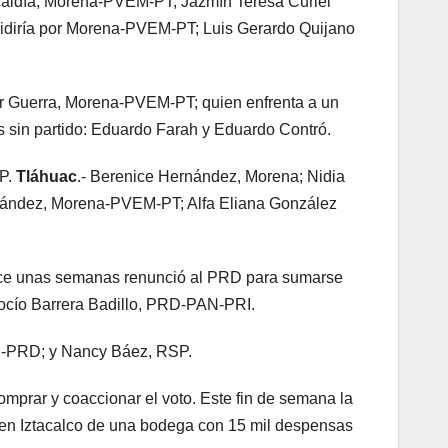
alcaldía, Morena-PVEM-PT; Jazmín Teresa Curiel
incidiría por Morena-PVEM-PT; Luis Gerardo Quijano
var Guerra, Morena-PVEM-PT; quien enfrenta a un
 sin partido: Eduardo Farah y Eduardo Contró.
SP.
Tláhuac
.- Berenice Hernández, Morena; Nidia
rnández, Morena-PVEM-PT; Alfa Eliana González
 hace unas semanas renunció al PRD para sumarse
Rocío Barrera Badillo, PRD-PAN-PRI.
RI-PRD; y Nancy Báez, RSP.
omprar y coaccionar el voto. Este fin de semana la
o en Iztacalco de una bodega con 15 mil despensas