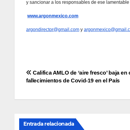
y sancionar a los responsables de ese lamentabl
www.argonmexico.com
argondirector@gmail.com
y
argonmexico@gmail.
Navegación
Califica AMLO de ‘aire fresco’ baja en
fallecimientos de Covid-19 en el País
de
entradas
Entrada relacionada