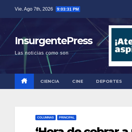
Saltar
Vie. Ago 7th, 2026
9:03:31 PM
al
contenido
InsurgentePress
Las noticias como son
CIENCIA
CINE
DEPORTES
COLUMNAS
PRINCIPAL
‘Hora de cobrar a