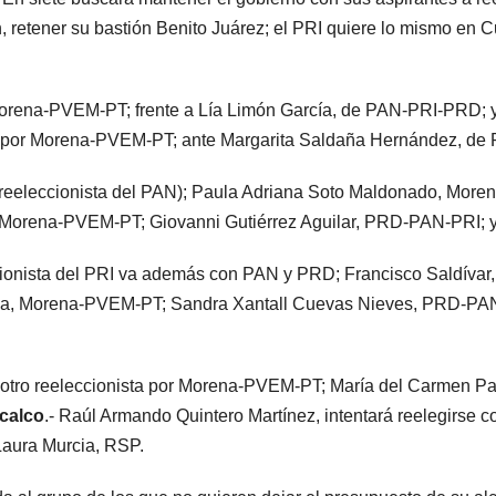
n, retener su bastión Benito Juárez; el PRI quiere lo mismo en
 Morena-PVEM-PT; frente a Lía Limón García, de PAN-PRI-PRD; 
ón por Morena­-PVEM-PT; ante Margarita Saldaña Hernández, de
o reeleccionista del PAN); Paula Adriana Soto Maldonado, Mo
o, Morena-PVEM-PT; Giovanni Gutiérrez Aguilar, PRD-PAN-PRI; 
ccionista del PRI va además con PAN y PRD; Francisco Saldívar
una, Morena-PVEM-PT; Sandra Xantall Cuevas Nieves, PRD-PAN
a, otro reeleccionista por Morena-PVEM-PT; María del Carmen
acalco
.- Raúl Armando Quintero Martínez, intentará reelegirs
Laura Murcia, RSP.