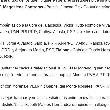
ada al grupo de los que no quieren dejar el presupuesto de su 
P.
Magdalena Contreras
.- Patricia Jimena Ortiz Couturier, re
ambién asido a la ubre de la alcaldía, Víctor Hugo Romo de Vi
hartea, PAN-PRI-PRD; Cinthya Acosta, RSP; ante los candidatos
-PT; Jorge Alvarado Galicia, PRI-PAN-PRD; y Abdul Ramos, R
I-PRD; y Alejandro Morán, RSP.
Tlalpan
.- Gabriela Osorio He
z, RSP.
 “juanita” del cacique delegacional Julio César Moreno (quien
en exigió ceder la candidatura a su pupila), Morena-PVEM-PT; 
epetir con Morena-PVEM-PT; Gabriel del Monte Rosales, PAN-P
s viejas trampas y nefastas estrategias antidemocráticas para c
el distrito 15, Elizabeth Mateos Hernández denunció el hallazg