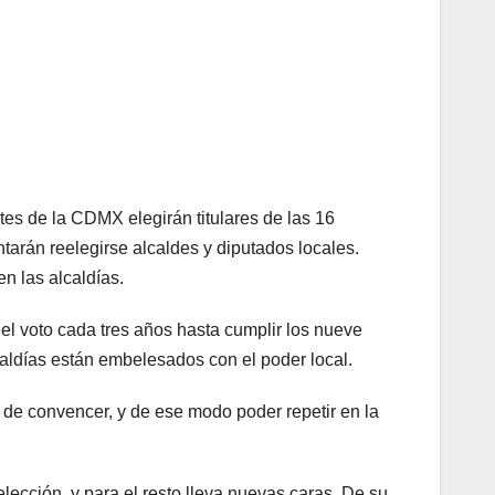
ntes de la CDMX elegirán titulares de las 16
tarán reelegirse alcaldes y diputados locales.
en las alcaldías.
 el voto cada tres años hasta cumplir los nueve
caldías están embelesados con el poder local.
a de convencer, y de ese modo poder repetir en la
lección, y para el resto lleva nuevas caras. De su