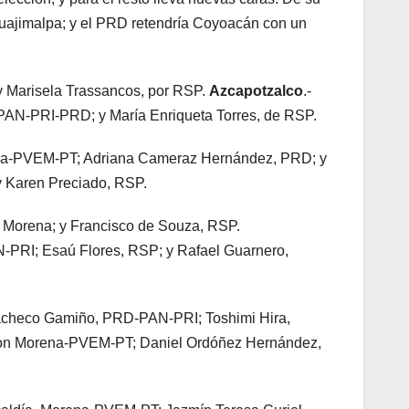
 Cuajimalpa; y el PRD retendría Coyoacán con un
y Marisela Trassancos, por RSP.
Azcapotzalco
.-
 PAN-PRI-PRD; y María Enriqueta Torres, de RSP.
rena-PVEM-PT; Adriana Cameraz Hernández, PRD; y
y Karen Preciado, RSP.
, Morena; y Francisco de Souza, RSP.
-PRI; Esaú Flores, RSP; y Rafael Guarnero,
 Pacheco Gamiño, PRD-PAN-PRI; Toshimi Hira,
e con Morena-PVEM-PT; Daniel Ordóñez Hernández,