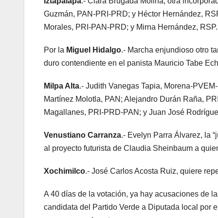
Iztapalapa
.- Clara Brugada Molina, otra incorpor
Guzmán, PAN-PRI-PRD; y Héctor Hernández, RS
Morales, PRI-PAN-PRD; y Mirna Hernández, RSP.
Por la
Miguel Hidalgo
.- Marcha enjundioso otro t
duro contendiente en el panista Mauricio Tabe Ec
Milpa Alta
.- Judith Vanegas Tapia, Morena-PVEM
Martínez Molotla, PAN; Alejandro Durán Raña, PR
Magallanes, PRI-PRD-PAN; y Juan José Rodrígue
Venustiano Carranza
.- Evelyn Parra Álvarez, la
al proyecto futurista de Claudia Sheinbaum a qui
Xochimilco
.- José Carlos Acosta Ruiz, quiere r
A 40 días de la votación, ya hay acusaciones de la
candidata del Partido Verde a Diputada local por 