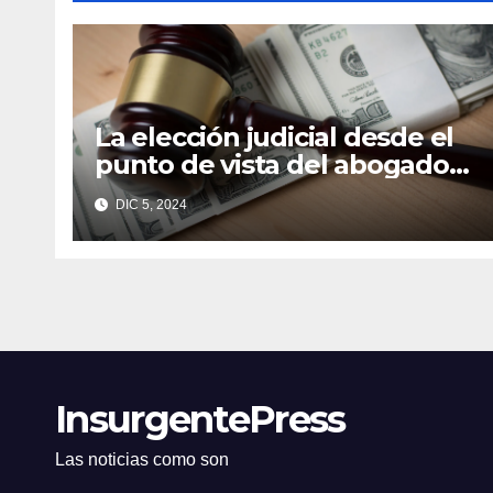
La elección judicial desde el
punto de vista del abogado
Edgar Galindo Macedo
DIC 5, 2024
InsurgentePress
Las noticias como son