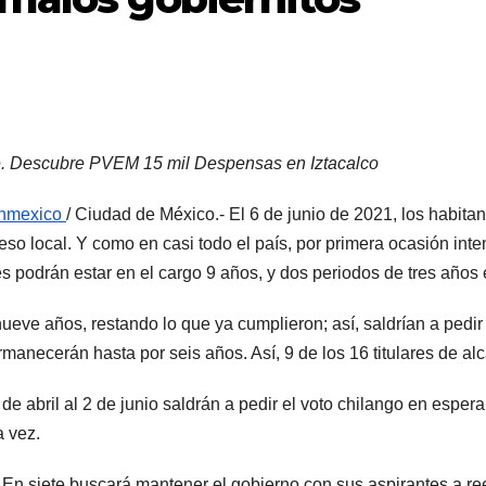
e.
Descubre PVEM 15 mil Despensas en Iztacalco
nmexico
/ Ciudad de México.- El 6 de junio de 2021, los habita
so local. Y como en casi todo el país, por primera ocasión inten
es podrán estar en el cargo 9 años, y dos periodos de tres años 
ueve años, restando lo que ya cumplieron; así, saldrían a pedir
manecerán hasta por seis años. Así, 9 de los 16 titulares de al
de abril al 2 de junio saldrán a pedir el voto chilango en esper
a vez.
 En siete buscará mantener el gobierno con sus aspirantes a ree