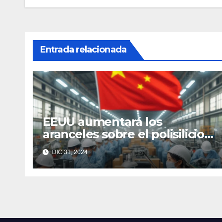
entradas
Entrada relacionada
EEUU aumentará los
aranceles sobre el polisilicio,
las obleas y el wolframio
DIC 31, 2024
chinos