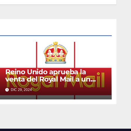
Reino Unido aprueba la
venta del Royal Mail a un
multimillonario checo
DIC 29, 2024