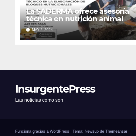
La SADERMA ofrece asesoría
técnica en nutrición animal
MAY 2, 2024
InsurgentePress
Las noticias como son
Funciona gracias a WordPress
|
Tema: Newsup de
Themeansar