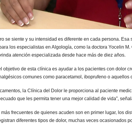
ero se siente y su intensidad es diferente en cada persona. E
ara los especialistas en Algología, como la doctora Yocelin M. Gu
 brinda atención especializada desde hace más de diez años.
l objetivo de esta clínica es ayudar a los pacientes con dolor c
nalgésicos comunes como paracetamol, iboprufeno o aquellos q
icamentos, la Clínica del Dolor le proporciona al paciente medi
decuado que les permita tener una mejor calidad de vida”, señal
 más frecuentes de quienes acuden son en primer lugar, los dis
registran diferentes tipos de dolor, muchas veces ocasionados p