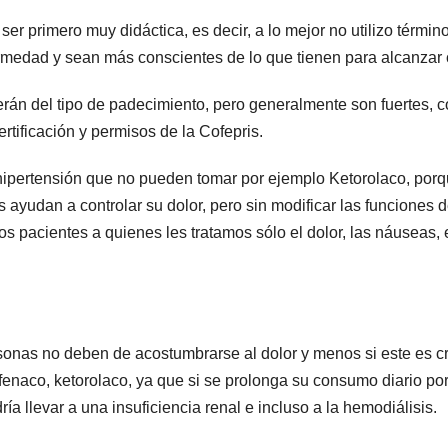
er primero muy didáctica, es decir, a lo mejor no utilizo térmi
edad y sean más conscientes de lo que tienen para alcanzar ci
án del tipo de padecimiento, pero generalmente son fuertes, co
rtificación y permisos de la Cofepris.
ipertensión que no pueden tomar por ejemplo Ketorolaco, porqu
yudan a controlar su dolor, pero sin modificar las funciones de 
os pacientes a quienes les tratamos sólo el dolor, las náuseas, 
rsonas no deben de acostumbrarse al dolor y menos si este es c
ofenaco, ketorolaco, ya que si se prolonga su consumo diario 
ía llevar a una insuficiencia renal e incluso a la hemodiálisis.