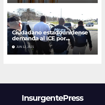
Ciudadano estadounidense
demanda al ICE por
detenerlo
JUN 12, 2021
InsurgentePress