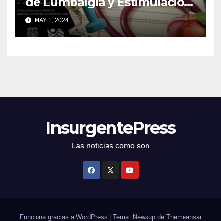
de Lumbalgia y Estimulación
Temprana
MAY 1, 2024
InsurgentePress
Las noticias como son
Funciona gracias a WordPress
|
Tema: Newsup de
Themeansar