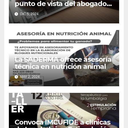
punto de vista del abogado
Edgar Galindo Macedo
DIC 5, 2024
La SADERMA ofrece asesoría
técnica en nutrición animal
MAY 2, 2024
Convoca IMCUFIDE a clínicas