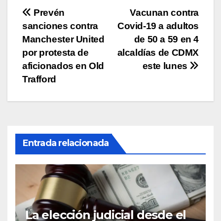
Navegación
Prevén
Vacunan contra
sanciones contra
Covid-19 a adultos
de
Manchester United
de 50 a 59 en 4
entradas
por protesta de
alcaldías de CDMX
aficionados en Old
este lunes
Trafford
Entrada relacionada
La elección judicial desde el