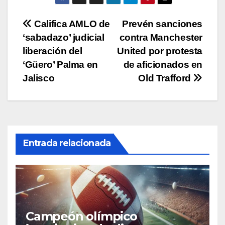
Navegación
Califica AMLO de
Prevén sanciones
‘sabadazo’ judicial
contra Manchester
de
liberación del
United por protesta
entradas
‘Güero’ Palma en
de aficionados en
Jalisco
Old Trafford
Entrada relacionada
Campeón olímpico