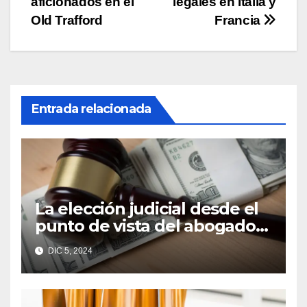
entradas
aficionados en el
legales en Italia y
Old Trafford
Francia
Entrada relacionada
La elección judicial desde el
punto de vista del abogado
Edgar Galindo Macedo
DIC 5, 2024