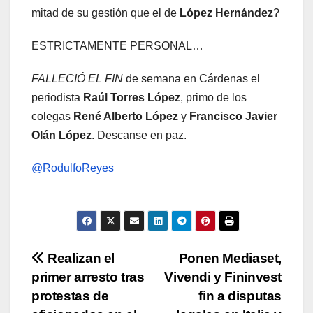
mitad de su gestión que el de
López Hernández
?
ESTRICTAMENTE PERSONAL…
FALLECIÓ EL FIN
de semana en Cárdenas el
periodista
Raúl Torres López
, primo de los
colegas
René Alberto López
y
Francisco Javier
Olán López
. Descanse en paz.
@RodulfoReyes
Navegación
Realizan el
Ponen Mediaset,
primer arresto tras
Vivendi y Fininvest
de
protestas de
fin a disputas