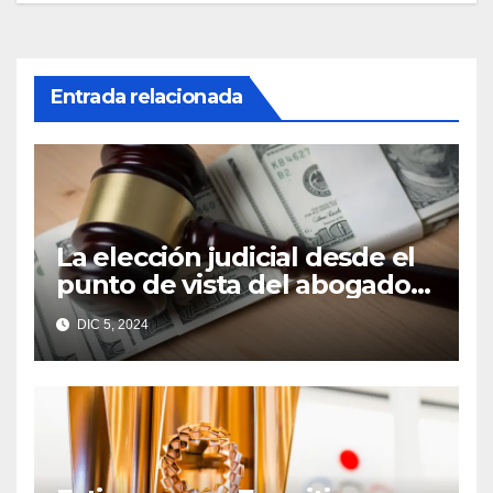
Entrada relacionada
La elección judicial desde el
punto de vista del abogado
Edgar Galindo Macedo
DIC 5, 2024