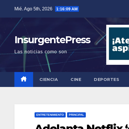
Saltar
Mié. Ago 5th, 2026
1:16:10 AM
al
contenido
InsurgentePress
Las noticias como son
CIENCIA
CINE
DEPORTES
ENTRETENIMIENTO
PRINCIPAL
Adelanta Netflix ‘