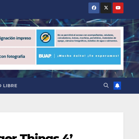
 LIBRE
ger Things 4’