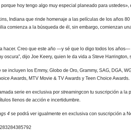
, porque hoy tengo algo muy especial planeado para ustedes», 
ns, Indiana que rinde homenaje a las películas de los años 
milia comienza a la búsqueda de él, sin embargo, comienzan un
a hacer. Creo que este año —y sé que lo digo todos los años— v
 oscura”, dijo Joe Keery, quien le da vida a Steve Harrington, 
de se incluyen los Emmy, Globo de Oro, Grammy, SAG, DGA, W
 Choice Awards, MTV Movie & TV Awards y Teen Choice Awards.
lamada serie en exclusiva por
streaming
con tu suscripción a la 
ítulos llenos de acción e incertidumbre.
ngs 4
se podrá ver igualmente en exclusiva con suscripción a Net
290283284385792