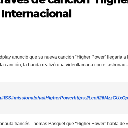
 Internacional
lay anunció que su nueva canción “Higher Power” llegaría a la
 la canción, la banda realizó una videollamada con el astrona
a
#ISS
#missionalpha
#HigherPower
https://t.co/f26MzzGUxO
p
stronauta francés Thomas Pasquet que “Higher Power” habla de «t