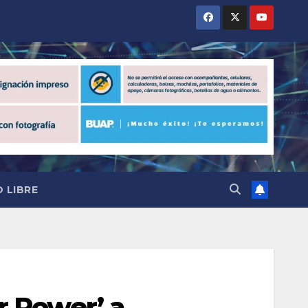
 LIBRE
r Power’ a