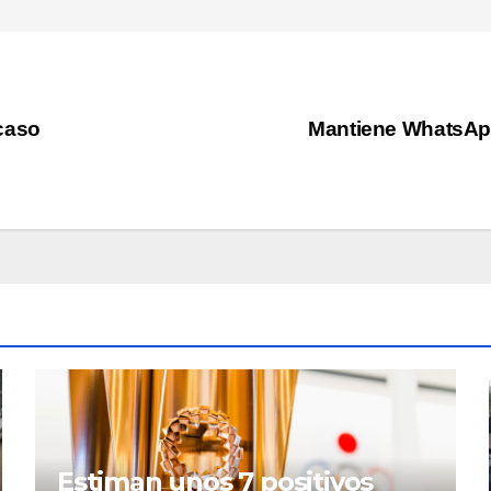
caso
Mantiene WhatsApp
Estiman unos 7 positivos