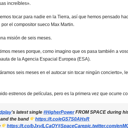
as increíbles».
s tocar para nadie en la Tierra, así que hemos pensado hacer
 por el compositor sueco Max Martin.
 una misión de seis meses.
timos meses porque, como imagino que os pasa también a vosot
ronauta de la Agencia Espacial Europea (ESA).
ramos seis meses en el autocar sin tocar ningún concierto», l
bido estrenos de películas, pero es la primera vez que ocurre co
dplay
's latest single
#HigherPower
FROM SPACE during hi
s and the band
https://t.co/eGS7S0AHsR
e
https://t.co/bJxylLCaOY
#SpaceCare
pic.twitter.com/en