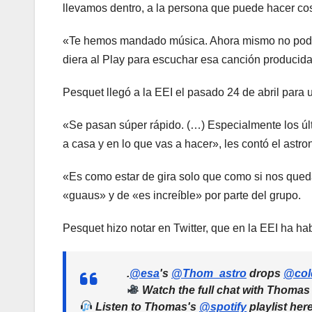
llevamos dentro, a la persona que puede hacer cos
«Te hemos mandado música. Ahora mismo no podemo
diera al Play para escuchar esa canción producida
Pesquet llegó a la EEI el pasado 24 de abril para
«Se pasan súper rápido. (…) Especialmente los úl
a casa y en lo que vas a hacer», les contó el ast
«Es como estar de gira solo que como si nos quedá
«guaus» y de «es increíble» por parte del grupo.
Pesquet hizo notar en Twitter, que en la EEI ha ha
.
@esa
's
@Thom_astro
drops
@col
Watch the full chat with Thoma
Listen to Thomas's
@spotify
playlist her