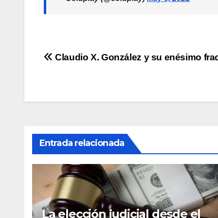
Navegación
Claudio X. González y su enésimo fra
de
entradas
Entrada relacionada
La elección judicial desde el