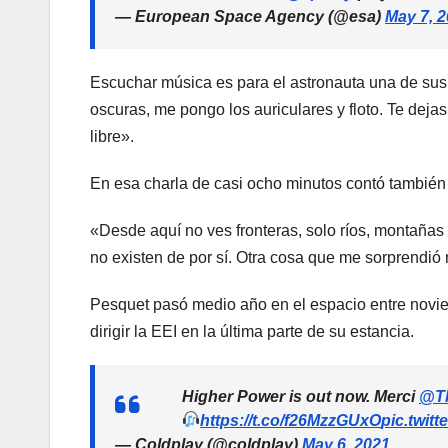
— European Space Agency (@esa)
May 7, 
Escuchar música es para el astronauta una de sus 
oscuras, me pongo los auriculares y floto. Te dej
libre».
En esa charla de casi ocho minutos contó también 
«Desde aquí no ves fronteras, solo ríos, montañas
no existen de por sí. Otra cosa que me sorprendió 
Pesquet pasó medio año en el espacio entre novie
dirigir la EEI en la última parte de su estancia.
Higher Power is out now. Merci
@T
https://t.co/f26MzzGUxO
pic.twit
— Coldplay (@coldplay)
May 6, 2021