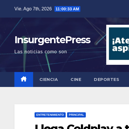
Saltar
Vie. Ago 7th, 2026
11:00:34 AM
al
contenido
InsurgentePress
Las noticias como son
CIENCIA
CINE
DEPORTES
ENTRETENIMIENTO
PRINCIPAL
Llega Coldplay a 