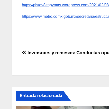
https://pistav8espymas.wordpress.com/2021/02/08
https://www.metro.cdmx.gob.mx/secretaria/estructu
Navegación
Inversores y remesas: Conductas op
de
entradas
Entrada relacionada