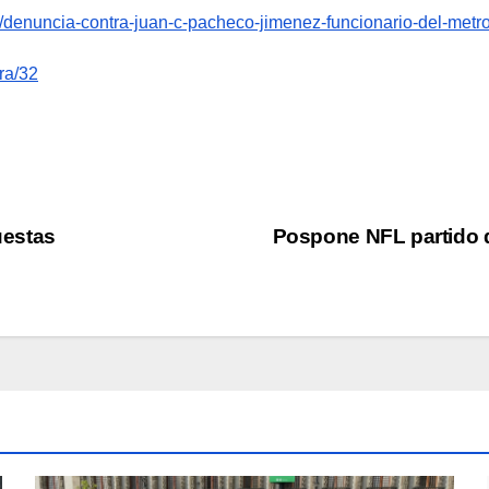
/denuncia-contra-juan-c-pacheco-jimenez-funcionario-del-metro
ra/32
uestas
Pospone NFL partido d