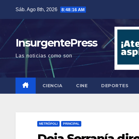
Saltar
Sáb. Ago 8th, 2026
8:48:17 AM
al
contenido
InsurgentePress
Las noticias como son
CIENCIA
CINE
DEPORTES
METRÓPOLI
PRINCIPAL
Deja Serranía di