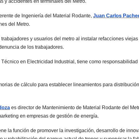
as y accidentes en terminales del Metro.
erente de Ingeniería del Material Rodante,
Juan Carlos Pache
nes del Metro.
trabajadores y usuarios del metro al instalar refacciones viej
denuncia de los trabajadores.
 Técnico en Electricidad Industrial, tiene como responsabilidad
rias de cálculo para establecer lineamientos para distribució
doza
es director de Mantenimiento de Material Rodante del Metr
arketing en empresas de gestión de energía.
 la función de promover la investigación, desarrollo de innov
 y rehabilitación del parque actual de trenes y supervisar la fa