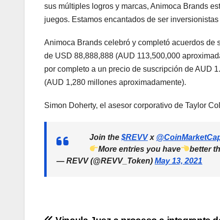
sus múltiples logros y marcas, Animoca Brands est
juegos. Estamos encantados de ser inversionistas
Animoca Brands celebró y completó acuerdos de susc
de USD 88,888,888 (AUD 113,500,000 aproximadam
por completo a un precio de suscripción de AUD 1
(AUD 1,280 millones aproximadamente).
Simon Doherty, el asesor corporativo de Taylor Co
Join the
$REVV
x
@CoinMarketCa
More entries you have
better t
— REVV (@REVV_Token)
May 13, 2021