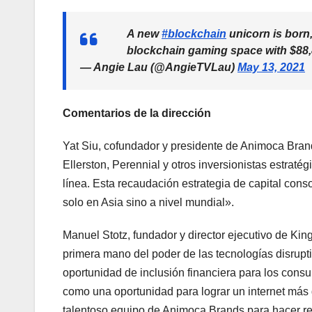
A new
#blockchain
unicorn is born
blockchain gaming space with $88,
— Angie Lau (@AngieTVLau)
May 13, 2021
Comentarios de la dirección
Yat Siu, cofundador y presidente de Animoca Bra
Ellerston, Perennial y otros inversionistas estrat
línea. Esta recaudación estrategia de capital co
solo en Asia sino a nivel mundial».
Manuel Stotz, fundador y director ejecutivo de Ki
primera mano del poder de las tecnologías disrupti
oportunidad de inclusión financiera para los cons
como una oportunidad para lograr un internet más d
talentoso equipo de Animoca Brands para hacer real