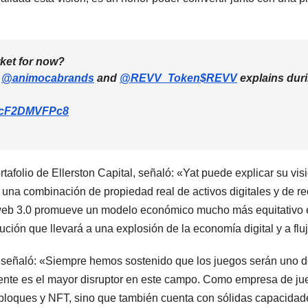
ket for now?
t
@animocabrands
and
@REVV_Token
$REVV
explains duri
om/cF2DMVFPc8
rtafolio de Ellerston Capital, señaló: «Yat puede explicar su v
 una combinación de propiedad real de activos digitales y de re
web 3.0 promueve un modelo económico mucho más equitativo e i
ución que llevará a una explosión de la economía digital y a flu
señaló: «Siempre hemos sostenido que los juegos serán uno de
ente es el mayor disruptor en este campo. Como empresa de ju
bloques y NFT, sino que también cuenta con sólidas capacidades