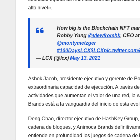
alto nivel».
How big is the Blockchain NFT mar
Robby Yung
@viewfromhk
, CEO a
@montymetzger
#100DaysLCX
$LCX
pic.twitter.c
— LCX (@lcx)
May 13, 2021
Ashok Jacob, presidente ejecutivo y gerente de Po
extraordinaria capacidad de ejecución. A través de
actividades que aumentan el valor de una red, la 
Brands está a la vanguardia del inicio de esta evol
Deng Chao, director ejecutivo de HashKey Group, 
cadena de bloques, y Animoca Brands definitivam
entiende en profundidad los juegos de cadena de 