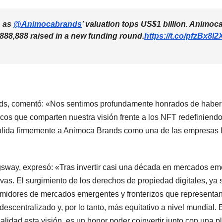
, as
@Animocabrands
’ valuation tops US$1 billion. Animoc
888,888 raised in a new funding round.
https://t.co/pfzBx8l
nds, comentó: «Nos sentimos profundamente honrados de haber
égicos que comparten nuestra visión frente a los NFT redefiniend
nsolida firmemente a Animoca Brands como una de las empresas 
ngsway, expresó: «Tras invertir casi una década en mercados em
vas. El surgimiento de los derechos de propiedad digitales, ya 
umidores de mercados emergentes y fronterizos que representan
escentralizado y, por lo tanto, más equitativo a nivel mundial.
idad esta visión, es un honor poder coinvertir junto con una pl