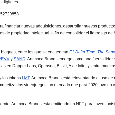
 digitales.
9652729858
ara financiar nuevas adquisiciones, desarrollar nuevos producto
es de propiedad intelectual, a fin de consolidar el liderazgo de
e bloques, entre los que se encuentran
F1 Delta Time
,
The San
REVV
y
SAND
, Animoca Brands emerge como una fuerza líder 
sas en Dapper Labs, Opensea, Bitski, Axie Infinity, entre muchos
y los tokens
LMT
, Animoca Brands está reinventando el uso d
onetizar los videojuegos, un mercado que para 2020 tuvo un v
ornio, Animoca Brands está emitiendo un NFT para inversionist