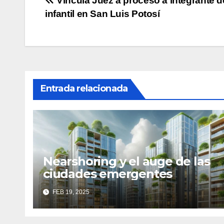
Navegación
Vincula Juez a proceso a integrante d
infantil en San Luis Potosí
de
entradas
Entrada relacionada
Nearshoring y el auge de las
ciudades emergentes
FEB 19, 2025