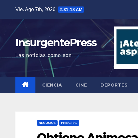
Saltar
Vie. Ago 7th, 2026
2:31:19 AM
al
contenido
InsurgentePress
Las noticias como son
CIENCIA
CINE
DEPORTES
NEGOCIOS
PRINCIPAL
Obtiene Animoca 