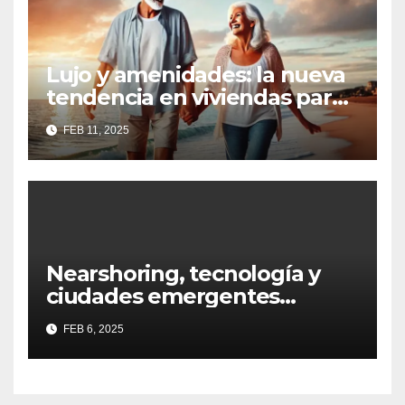
Lujo y amenidades: la nueva
tendencia en viviendas para
la tercera edad
FEB 11, 2025
Nearshoring, tecnología y
ciudades emergentes
definirán al Real Estate
FEB 6, 2025