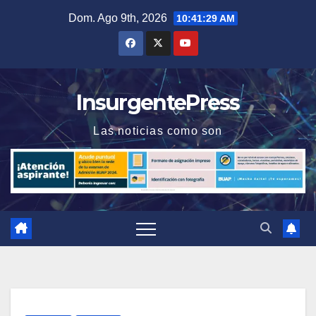
Saltar
Dom. Ago 9th, 2026
10:41:29 AM
al
contenido
InsurgentePress
Las noticias como son