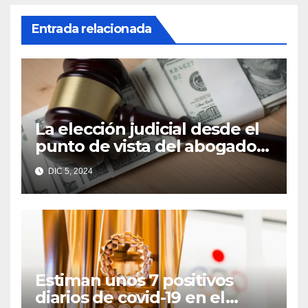
Entrada relacionada
La elección judicial desde el
punto de vista del abogado
Edgar Galindo Macedo
DIC 5, 2024
Estiman unos 7 positivos
diarios de covid-19 en el