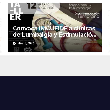
Convoca IMCUFIDE a clínicas
de Lumbalgia y Estimulación
Temprana
MAY 1, 2024