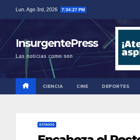
Saltar
Lun. Ago 3rd, 2026
7:34:28 PM
al
contenido
InsurgentePress
Las noticias como son
CIENCIA
CINE
DEPORTES
ESTADOS
Encabeza el Rect