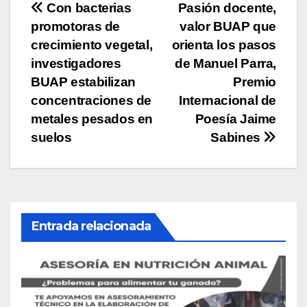
Navegación
Con bacterias
Pasión docente,
promotoras de
valor BUAP que
de
crecimiento vegetal,
orienta los pasos
entradas
investigadores
de Manuel Parra,
BUAP estabilizan
Premio
concentraciones de
Internacional de
metales pesados en
Poesía Jaime
suelos
Sabines
Entrada relacionada