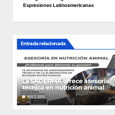
Navegación
Expresiones Latinoamericanas
de
entradas
Entrada relacionada
La SADERMA ofrece asesoría
técnica en nutrición animal
MAY 2, 2024