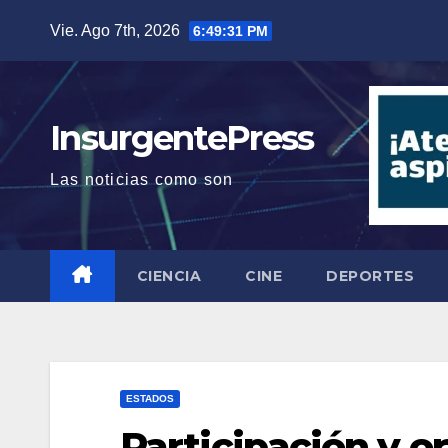
Saltar
Vie. Ago 7th, 2026
6:49:32 PM
al
contenido
InsurgentePress
Las noticias como son
CIENCIA
CINE
DEPORTES
ESTADOS
Participación y o