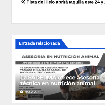
Navegación
Pista de Hielo abrirá taquilla este 24 
de
entradas
Entrada relacionada
La SADERMA ofrece asesoría
técnica en nutrición animal
MAY 2, 2024