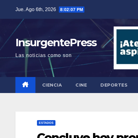
Saltar
Jue. Ago 6th, 2026
8:02:08 PM
al
contenido
InsurgentePress
Las noticias como son
CIENCIA
CINE
DEPORTES
ESTADOS
Concluye hoy pro