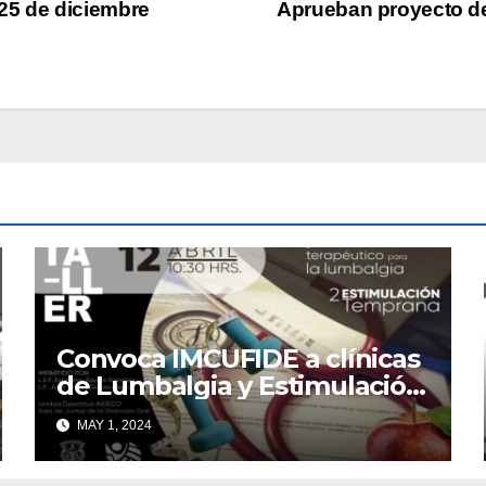
y 25 de diciembre
Aprueban proyecto de
Convoca IMCUFIDE a clínicas
de Lumbalgia y Estimulación
Temprana
MAY 1, 2024