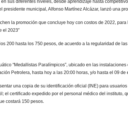
ón en sus diferentes niveles, desde aprendizaje hasta competit
el presidente municipal, Alfonso Martínez Alcázar, lanzó una pr
echen la promoción que concluye hoy con costos de 2022, para la
e el 2023″
los 200 hasta los 750 pesos, de acuerdo a la regularidad de las 
tico “Medallistas Paralímpicos”, ubicado en las instalaciones
ación Petrolera, hasta hoy a las 20:00 horas, y/o hasta el 09 de
entar una copia de su identificación oficial (INE) para usuario
l; el certificado expedido por el personal médico del instituto,
que costará 150 pesos.