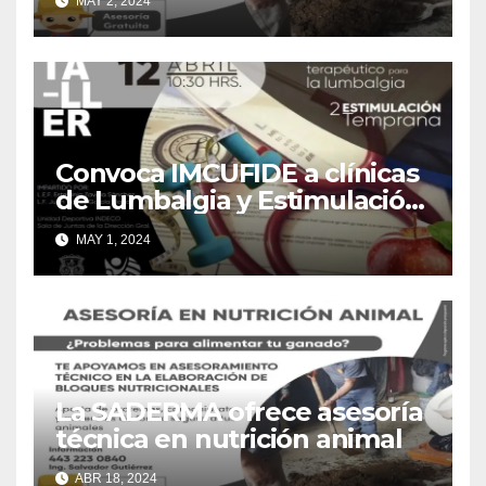
MAY 2, 2024
Convoca IMCUFIDE a clínicas
de Lumbalgia y Estimulación
Temprana
MAY 1, 2024
La SADERMA ofrece asesoría
técnica en nutrición animal
ABR 18, 2024