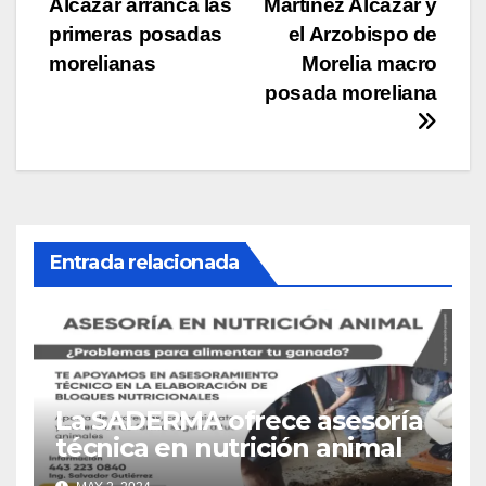
Alcázar arranca las
Martínez Alcázar y
de
primeras posadas
el Arzobispo de
entradas
morelianas
Morelia macro
posada moreliana
Entrada relacionada
La SADERMA ofrece asesoría
técnica en nutrición animal