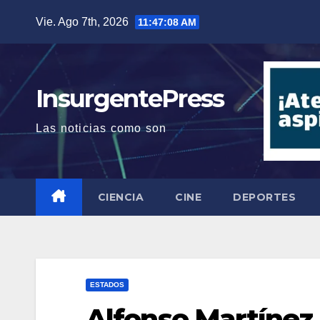
Saltar
Vie. Ago 7th, 2026
11:47:09 AM
al
contenido
InsurgentePress
Las noticias como son
CIENCIA
CINE
DEPORTES
ESTADOS
Alfonso Martínez 