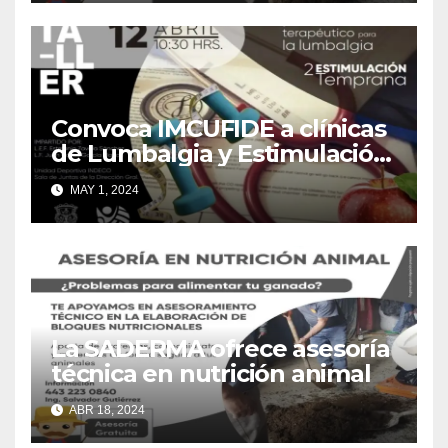
Convoca IMCUFIDE a clínicas
de Lumbalgia y Estimulación
Temprana
MAY 1, 2024
La SADERMA ofrece asesoría
técnica en nutrición animal
ABR 18, 2024