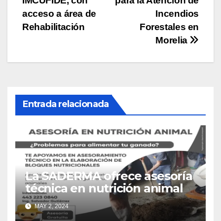
IMCUFIDE, con
para la Atención de
de
acceso a área de
Incendios
entradas
Rehabilitación
Forestales en
Morelia
Entrada relacionada
La SADERMA ofrece asesoría
técnica en nutrición animal
MAY 2, 2024