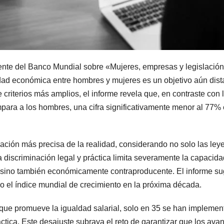
iente del Banco Mundial sobre «Mujeres, empresas y legislació
idad económica entre hombres y mujeres es un objetivo aún dista
riterios más amplios, el informe revela que, en contraste con l
mpara a los hombres, una cifra significativamente menor al 77
ción más precisa de la realidad, considerando no solo las leyes
La discriminación legal y práctica limita severamente la capaci
o sino también económicamente contraproducente. El informe su
o el índice mundial de crecimiento en la próxima década.
 que promueve la igualdad salarial, solo en 35 se han impleme
áctica. Este desajuste subraya el reto de garantizar que los av