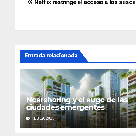
Navegación
Netflix restringe el acceso a los suscr
de
entradas
Entrada relacionada
Nearshoring y el auge de las
ciudades emergentes
FEB 19, 2025