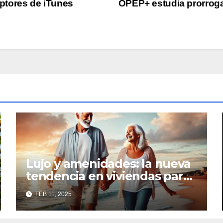
iptores de iTunes
OPEP+ estudia prorroga
Lujo y amenidades: la nueva
tendencia en viviendas para
la tercera edad
FEB 11, 2025