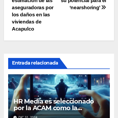
estimación de las
su potencial para el
entradas
aseguradoras por
‘nearshoring’
los daños en las
viviendas de
Acapulco
Entrada relacionada
HR Media es seleccionado
por la ACAM como la
medición oficial de
DIC 31, 2024