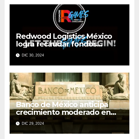
Redwood Logistics México
logra recaudar fondos
mediante su evento anual
DIC 30, 2024
Redwood Games
Banco de México anticipa
crecimiento moderado en
economías regionales pese a
DIC 29, 2024
desafíos