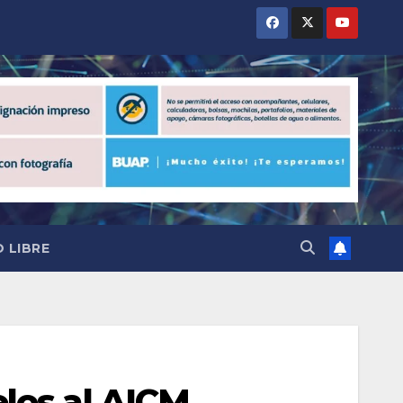
 LIBRE
elos al AICM