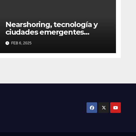
Nearshoring, tecnología y
ciudades emergentes
definirán al Real Estate
FEB 6, 2025