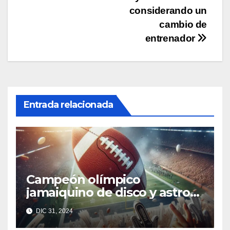
entradas
considerando un
cambio de
entrenador
Entrada relacionada
Campeón olímpico
jamaiquino de disco y astro
australiano de rugby buscan
DIC 31, 2024
entrar en la NFL