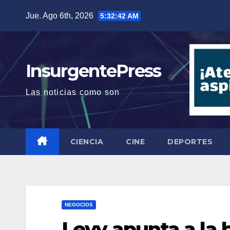
Saltar
Jue. Ago 6th, 2026
5:32:43 AM
al
contenido
InsurgentePress
Las noticias como son
CIENCIA
CINE
DEPORTES
NEGOCIOS
Levy apunta a la 