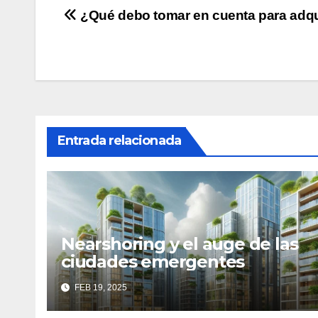
Navegación
¿Qué debo tomar en cuenta para adqu
de
entradas
Entrada relacionada
Nearshoring y el auge de las
ciudades emergentes
FEB 19, 2025