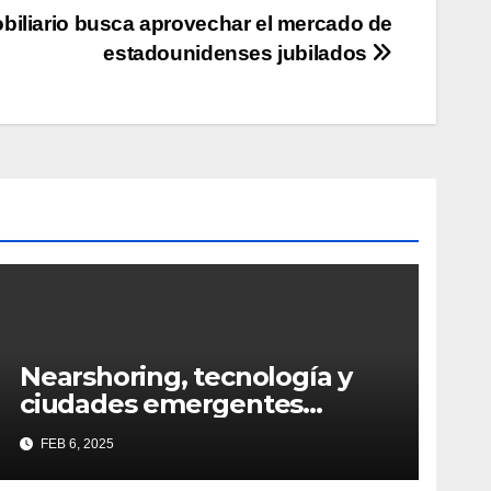
obiliario busca aprovechar el mercado de
estadounidenses jubilados
Nearshoring, tecnología y
ciudades emergentes
definirán al Real Estate
FEB 6, 2025