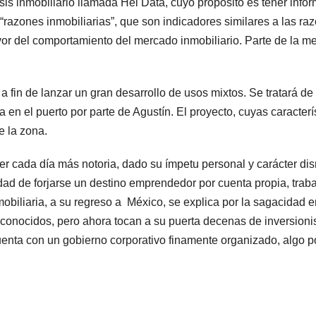
is inmobiliario llamada Hei Data, cuyo propósito es tener infor
“razones inmobiliarias”, que son indicadores similares a las raz
or del comportamiento del mercado inmobiliario. Parte de la meta
 a fin de lanzar un gran desarrollo de usos mixtos. Se tratará 
da en el puerto por parte de Agustín. El proyecto, cuyas caracte
e la zona.
r cada día más notoria, dado su ímpetu personal y carácter disru
ridad de forjarse un destino emprendedor por cuenta propia, t
obiliaria, a su regreso a México, se explica por la sagacidad 
re conocidos, pero ahora tocan a su puerta decenas de inversion
cuenta con un gobierno corporativo finamente organizado, algo