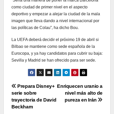
“Sería una manera de poner la marca Barcelona
como ciudad de primer nivel en el aspecto
deportivo y empezar a alejar la ciudad de la mala
imagen que lleva dando a nivel internacional por
las políticas de Colau”, ha dicho Bou.
La UEFA deberá decidir el próximo 19 de abril si
Bilbao se mantiene como sede española de la
Eurocopa, y ya hay candidatos para cubrir su baja:
Sevilla y Madrid se han ofrecido para ser sede.
Navegación
Prepara Disney+
Enriquecen uranio a
serie sobre
nivel más alto de
de
trayectoria de David
pureza en Irán
entradas
Beckham