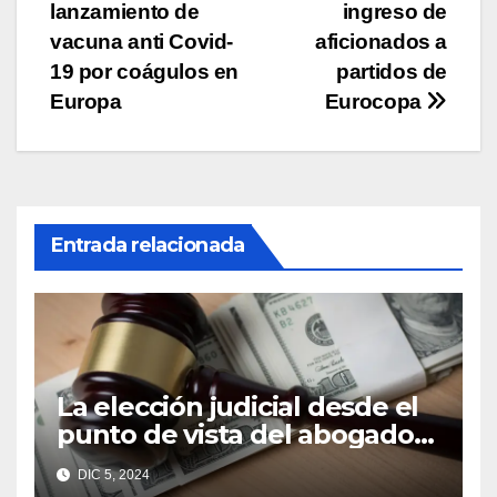
lanzamiento de
ingreso de
de
vacuna anti Covid-
aficionados a
entradas
19 por coágulos en
partidos de
Europa
Eurocopa
Entrada relacionada
La elección judicial desde el
punto de vista del abogado
Edgar Galindo Macedo
DIC 5, 2024