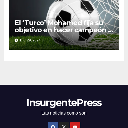
El ‘Turco’ Mohamed fija su
objetivo en hacer campeón a
Toluca
DIC 29, 2024
InsurgentePress
Las noticias como son