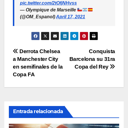
pic.twitter.com/2tOfjNHvss
— Olympique de Marseille
(@OM_Espanol)
April 17, 2021
Navegación
Derrota Chelsea
Conquista
a Manchester City
Barcelona su 31ra
de
en semifinales de la
Copa del Rey
entradas
Copa FA
Entrada relacionada