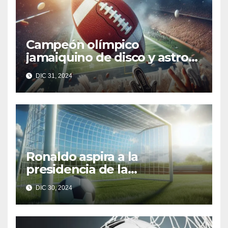
Campeón olímpico
jamaiquino de disco y astro
australiano de rugby buscan
DIC 31, 2024
entrar en la NFL
Ronaldo aspira a la
presidencia de la
Confederación Brasileña de
DIC 30, 2024
Fútbol