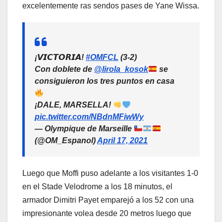
excelentemente ras sendos pases de Yane Wissa.
¡𝙑𝙄𝘾𝙏𝙊𝙍𝙄𝘼!
#OMFCL
(3-2)
Con doblete de
@lirola_kosok
se
consiguieron los tres puntos en casa
¡DALE, MARSELLA!
pic.twitter.com/NBdnMFiwWy
— Olympique de Marseille
(@OM_Espanol)
April 17, 2021
Luego que Moffi puso adelante a los visitantes 1-0
en el Stade Velodrome a los 18 minutos, el
armador Dimitri Payet emparejó a los 52 con una
impresionante volea desde 20 metros luego que