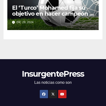
El ‘Turco’ Mohamed fija su
objetivo en hacer campeón a
Toluca
DIC 29, 2024
InsurgentePress
Las noticias como son