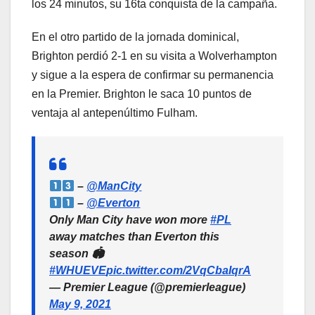
los 24 minutos, su 16ta conquista de la campaña.
En el otro partido de la jornada dominical,
Brighton perdió 2-1 en su visita a Wolverhampton
y sigue a la espera de confirmar su permanencia
en la Premier. Brighton le saca 10 puntos de
ventaja al antepenúltimo Fulham.
–
@ManCity
–
@Everton
Only Man City have won more
#PL
away matches than Everton this
season 🏟
#WHUEVE
pic.twitter.com/2VqCbaIqrA
— Premier League (@premierleague)
May 9, 2021