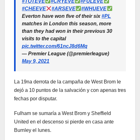
#TOTEVE
#CRYEVE
#FULEVE
#CHEEVE
#ARSEVE
#WHUEVE
Everton have won five of their six
#PL
matches in London this season, more
than they had won in their previous 30
visits to the capital
pic.twitter.com/61ncJ8d6Mq
— Premier League (@premierleague)
May 9, 2021
La 19na derrota de la campaña de West Brom le
dejó a 10 puntos de la salvación y con apenas tres
fechas por disputar.
Fulham se sumaría a West Brom y Sheffield
United en el descenso si pierde en casa ante
Burnley el lunes.