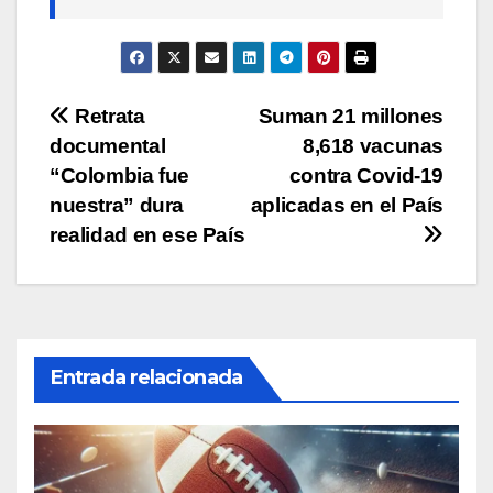
Navegación
Retrata
Suman 21 millones
documental
8,618 vacunas
de
“Colombia fue
contra Covid-19
entradas
nuestra” dura
aplicadas en el País
realidad en ese País
Entrada relacionada