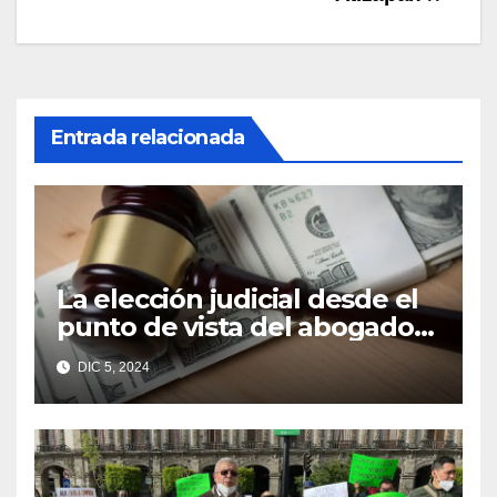
Entrada relacionada
La elección judicial desde el
punto de vista del abogado
Edgar Galindo Macedo
DIC 5, 2024