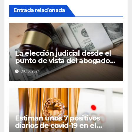
Entrada relacionada
La elección judicial desde el
punto de vista del abogado
Edgar Galindo Macedo
DIC 5, 2024
Estiman unos 7 positivos
diarios de covid-19 en el