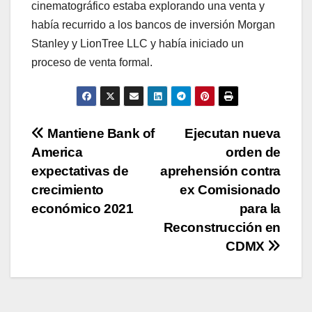
cinematográfico estaba explorando una venta y
había recurrido a los bancos de inversión Morgan
Stanley y LionTree LLC y había iniciado un
proceso de venta formal.
Navegación
Mantiene Bank of
Ejecutan nueva
America
orden de
de
expectativas de
aprehensión contra
entradas
crecimiento
ex Comisionado
económico 2021
para la
Reconstrucción en
CDMX