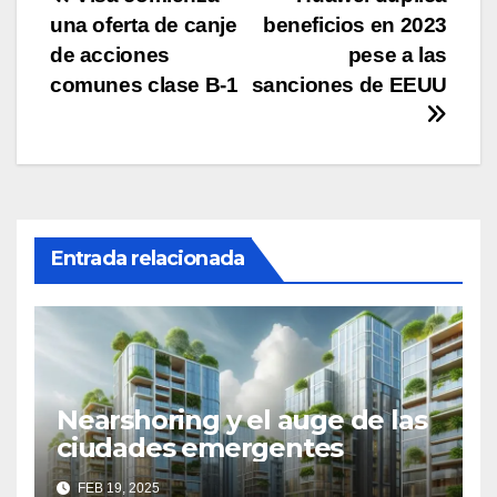
Navegación
una oferta de canje
beneficios en 2023
de
de acciones
pese a las
entradas
comunes clase B-1
sanciones de EEUU
Entrada relacionada
Nearshoring y el auge de las
ciudades emergentes
FEB 19, 2025