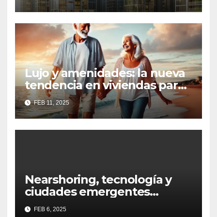
Lujo y amenidades: la nueva
tendencia en viviendas para
la tercera edad
FEB 11, 2025
Nearshoring, tecnología y
ciudades emergentes
definirán al Real Estate
FEB 6, 2025