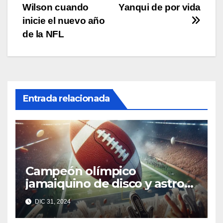
de
Wilson cuando
Yanqui de por vida
entradas
inicie el nuevo año
de la NFL
Entrada relacionada
Campeón olímpico
jamaiquino de disco y astro
australiano de rugby buscan
DIC 31, 2024
entrar en la NFL