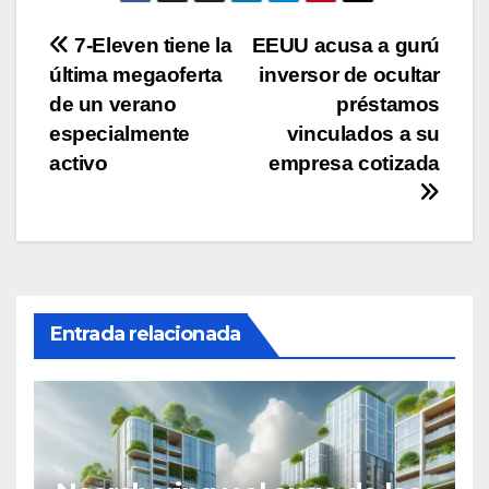
Navegación
7-Eleven tiene la
EEUU acusa a gurú
última megaoferta
inversor de ocultar
de
de un verano
préstamos
entradas
especialmente
vinculados a su
activo
empresa cotizada
Entrada relacionada