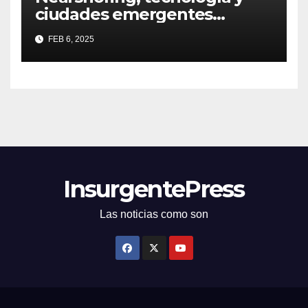
ciudades emergentes
definirán al Real Estate
FEB 6, 2025
InsurgentePress
Las noticias como son